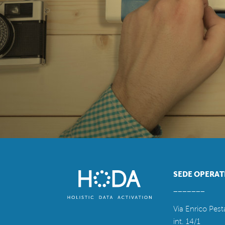
SEDE OPERAT
_______
Via Enrico Pest
int. 14/1