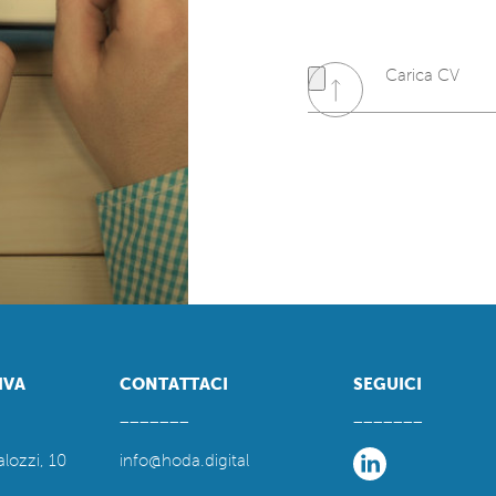
Carica CV
Consenso
Privacy Polic
IVA
CONTATTACI
SEGUICI
_______
_______
alozzi, 10
info@hoda.digital