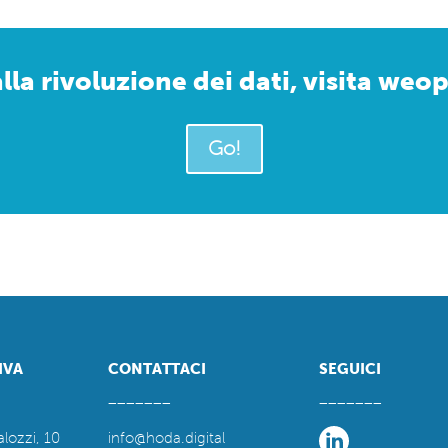
alla rivoluzione dei dati, visita weo
Go!
IVA
CONTATTACI
SEGUICI
_______
_______
alozzi, 10
info@hoda.digital