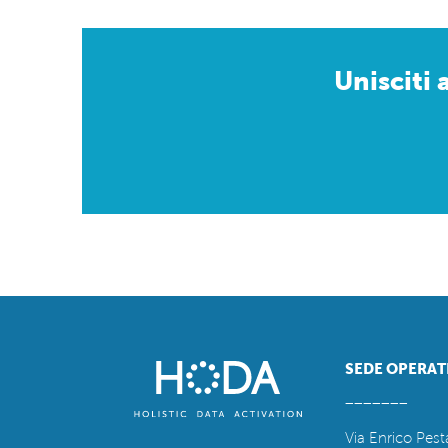
Unisciti 
SEDE OPERAT
_______
Via Enrico Pest