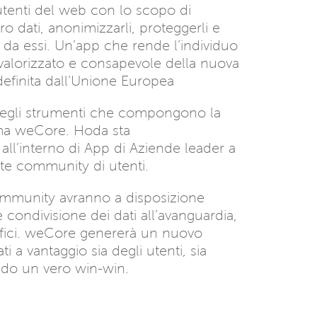
utenti del web con lo scopo di
oro dati, anonimizzarli, proteggerli e
 da essi. Un’app che rende l’individuo
 valorizzato e consapevole della nuova
finita dall’Unione Europea
egli strumenti che compongono la
rma weCore. Hoda sta
ll’interno di App di Aziende leader a
ste community di utenti.
ommunity avranno a disposizione
 e condivisione dei dati all’avanguardia,
efici. weCore genererà un nuovo
i a vantaggio sia degli utenti, sia
ando un vero win-win.